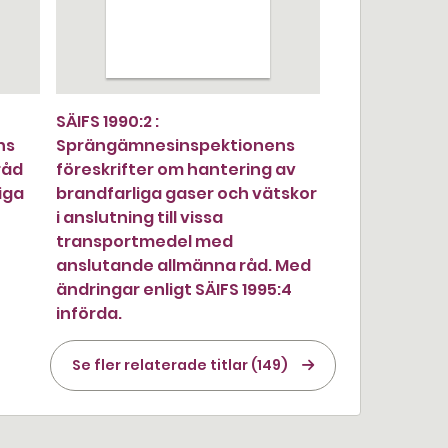
SÄIFS 1990:2 :
ns
Sprängämnesinspektionens
råd
föreskrifter om hantering av
iga
brandfarliga gaser och vätskor
i anslutning till vissa
transportmedel med
anslutande allmänna råd. Med
ändringar enligt SÄIFS 1995:4
införda.
Se fler relaterade titlar (149)