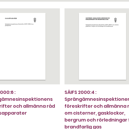
000:6 :
SÄIFS 2000:4 :
gämnesinspektionens
Sprängämnesinspektione
rifter och allmänna råd
föreskrifter och allmänna 
sapparater
om cisterner, gasklockor,
bergrum och rörledningar 
brandfarlig gas