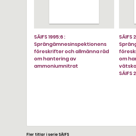
SÄIFS 1995:6 :
SÄIFS 2
Sprängämnesinspektionens
Sprän
föreskrifter och allmänna råd
föresk
om hantering av
om han
ammoniumnitrat
vätsko
SÄIFS 
Fler titlar i serie SÄIFS