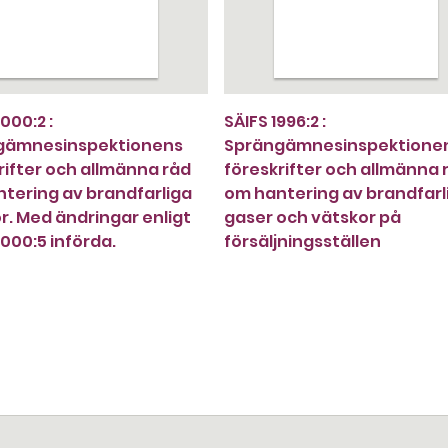
000:2 :
SÄIFS 1996:2 :
gämnesinspektionens
Sprängämnesinspektione
rifter och allmänna råd
föreskrifter och allmänna 
tering av brandfarliga
om hantering av brandfarl
r. Med ändringar enligt
gaser och vätskor på
2000:5 införda.
försäljningsställen