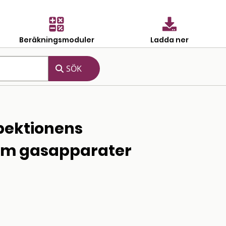
Beräkningsmoduler
Ladda ner
pektionens
 om gasapparater