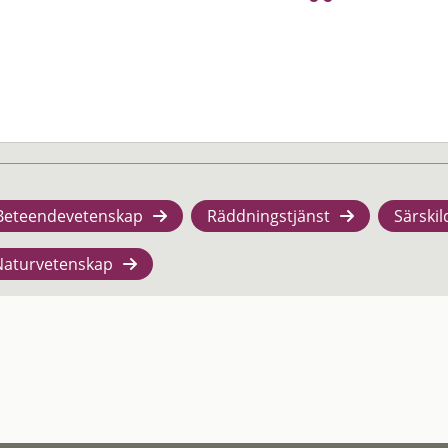
Beteendevetenskap
Räddningstjänst
Särskil
Naturvetenskap