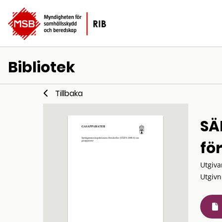
Bibliotek
Tillbaka
SÄ
fö
Utgiva
Utgivn