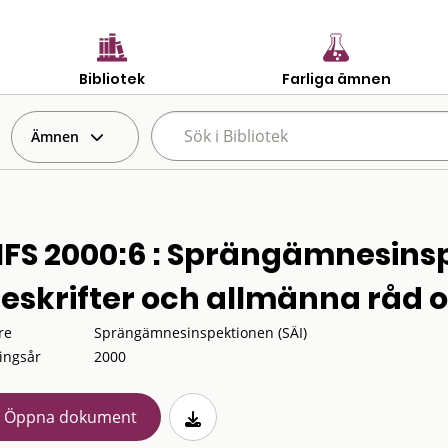
Bibliotek
Farliga ämnen
Ämnen
IFS 2000:6 : Sprängämnesins
reskrifter och allmänna råd
re
Sprängämnesinspektionen (SÄI)
ingsår
2000
Öppna dokument