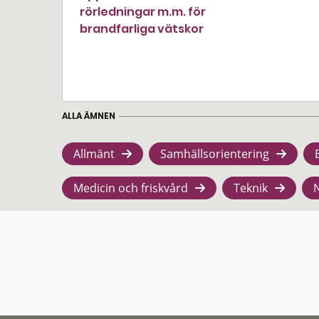
rörledningar m.m. för
brandfarliga vätskor
ALLA ÄMNEN
Allmänt
Samhällsorientering
Medicin och friskvård
Teknik