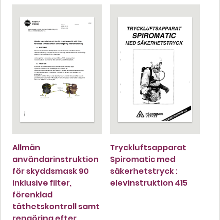
Allmän
Tryckluftsapparat
användarinstruktion
Spiromatic med
för skyddsmask 90
säkerhetstryck :
inklusive filter,
elevinstruktion 415
förenklad
täthetskontroll samt
rengöring efter