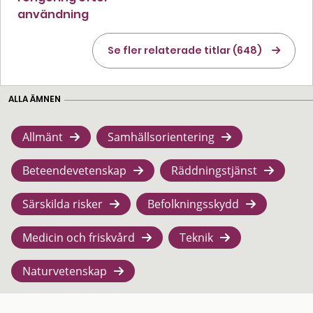
användning
Se fler relaterade titlar (648)
ALLA ÄMNEN
Allmänt
Samhällsorientering
Beteendevetenskap
Räddningstjänst
Särskilda risker
Befolkningsskydd
Medicin och friskvård
Teknik
Naturvetenskap