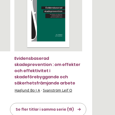
Evidensbaserad
skadeprevention : om effekter
och effektivitet i
skadeförebyggande och
säkerhetsfrämjande arbete
Haglund Bo J A
·
Svanström Leif O
Se fler titlar i samma serie (19)