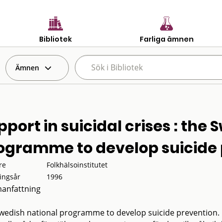
Bibliotek
Farliga ämnen
Ämnen
pport in suicidal crises : the
ogramme to develop suicide 
re
Folkhälsoinstitutet
ingsår
1996
anfattning
wedish national programme to develop suicide prevention.