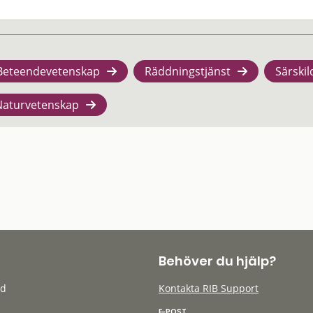
Beteendevetenskap
Räddningstjänst
Särskil
Naturvetenskap
Behöver du hjälp?
öd
Kontakta RIB Support
E-POST