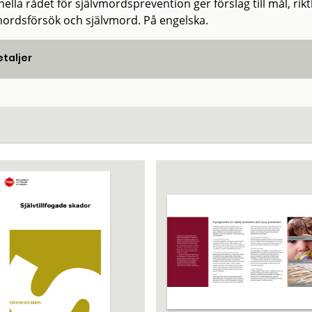
ella rådet för självmordsprevention ger förslag till mål, rikt
mordsförsök och självmord. På engelska.
taljer