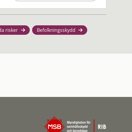
da risker
Befolkningsskydd