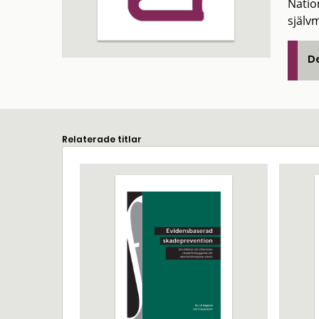
Nation
själv
De
Relaterade titlar