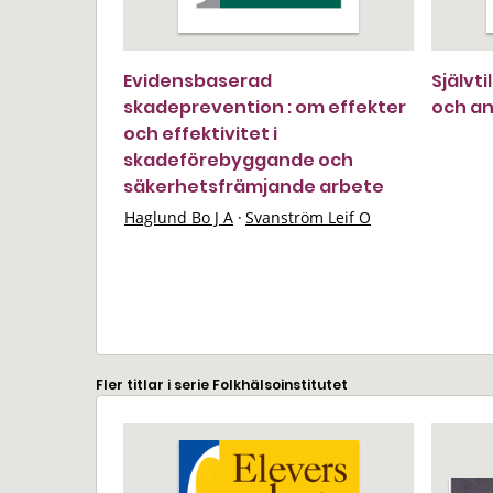
Evidensbaserad
Självti
skadeprevention : om effekter
och an
och effektivitet i
skadeförebyggande och
säkerhetsfrämjande arbete
Haglund Bo J A
·
Svanström Leif O
Fler titlar i serie Folkhälsoinstitutet