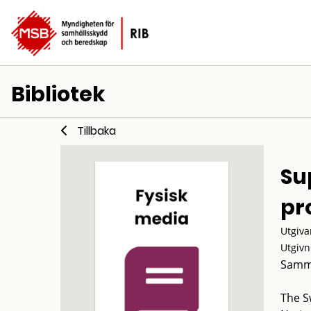
Bibliotek
Tillbaka
Su
pr
Utgiva
Utgivn
Samm
The S