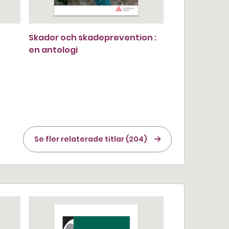
Skador och skadeprevention :
en antologi
Se fler relaterade titlar (204)