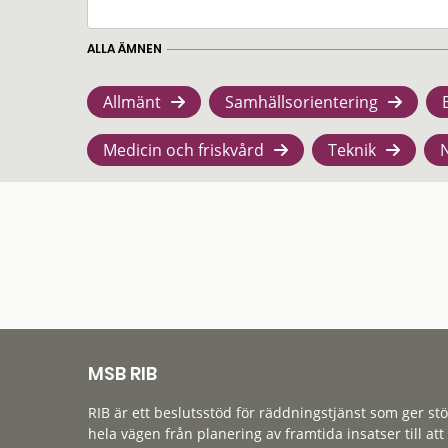
ALLA ÄMNEN
Allmänt
Samhällsorientering
Medicin och friskvård
Teknik
MSB RIB
RIB är ett beslutsstöd för räddningstjänst som ger st
hela vägen från planering av framtida insatser till att