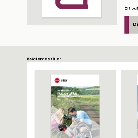
En sa
De
Relaterade titlar