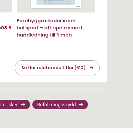
Förebygga skador inom
008:8
bollsport – att spela smart :
handledning till filmen
Se fler relaterade titlar (610)
da risker
Befolkningsskydd