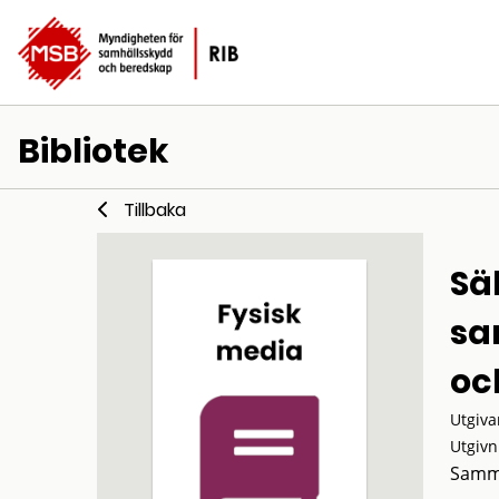
Bibliotek
Tillbaka
Sä
sa
oc
Utgiva
Utgivn
Samm