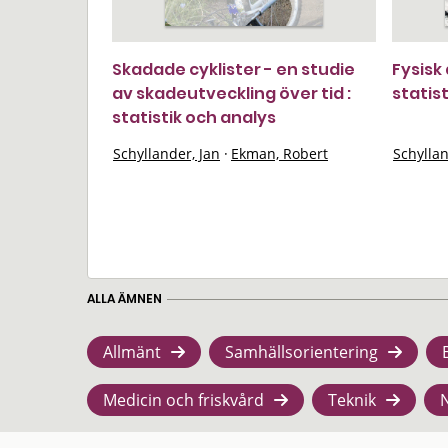
Skadade cyklister - en studie
Fysisk 
av skadeutveckling över tid :
statis
statistik och analys
Schyllander, Jan
·
Ekman, Robert
Schyllan
ALLA ÄMNEN
Allmänt
Samhällsorientering
Medicin och friskvård
Teknik