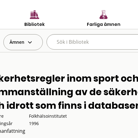
Bibliotek
Farliga ämnen
Ämnen
kerhetsregler inom sport och 
mmanställning av de säkerhe
h idrott som finns i databas
re
Folkhälsoinstitutet
ingsår
1996
anfattning