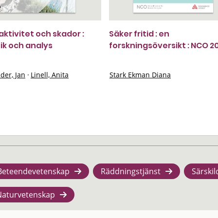
aktivitet och skador :
Säker fritid : en
tik och analys
forskningsöversikt : NCO 2
der, Jan
·
Linell, Anita
Stark Ekman Diana
Beteendevetenskap
Räddningstjänst
Särskil
Naturvetenskap