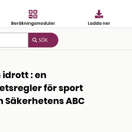
Beräkningsmoduler
Ladda ner
idrott : en
tsregler för sport
en Säkerhetens ABC