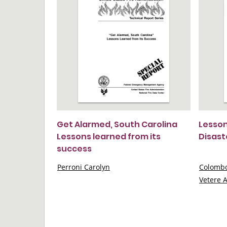
Get Alarmed, South Carolina
Lesson
Lessons learned from its
Disast
success
Perroni Carolyn
Colombo
Vetere A