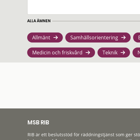
ALLA ÄMNEN
Allmänt
Samhällsorientering
Medicin och friskvård
Teknik
MSB RIB
RIB är ett beslutsstöd för räddningstjänst som ger st