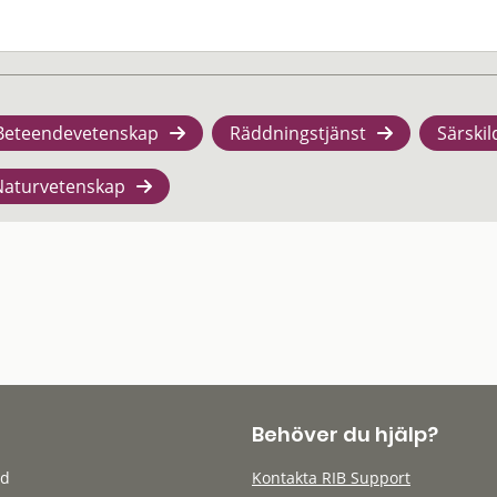
Beteendevetenskap
Räddningstjänst
Särskil
Naturvetenskap
Behöver du hjälp?
öd
Kontakta RIB Support