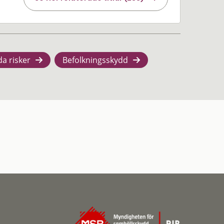
da risker
Befolkningsskydd