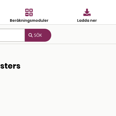
Beräkningsmoduler
Ladda ner
sters