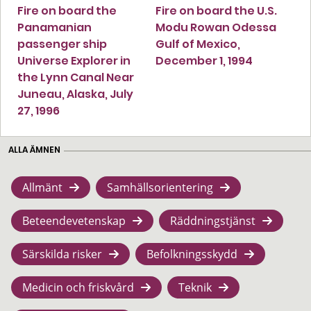
Fire on board the
Fire on board the U.S.
Panamanian
Modu Rowan Odessa
passenger ship
Gulf of Mexico,
Universe Explorer in
December 1, 1994
the Lynn Canal Near
Juneau, Alaska, July
27, 1996
ALLA ÄMNEN
Allmänt
Samhällsorientering
Beteendevetenskap
Räddningstjänst
Särskilda risker
Befolkningsskydd
Medicin och friskvård
Teknik