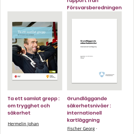
rapport från
Försvarsberedningen
Ta ett samlat grepp :
Grundläggande
om trygghet och
säkerhetsnivåer :
säkerhet
internationell
kartläggning
Hermelin Johan
Fischer Georg
·