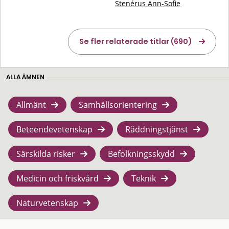
Stenérus Ann-Sofie
Se fler relaterade titlar (690)
ALLA ÄMNEN
Allmänt
Samhällsorientering
Beteendevetenskap
Räddningstjänst
Särskilda risker
Befolkningsskydd
Medicin och friskvård
Teknik
Naturvetenskap