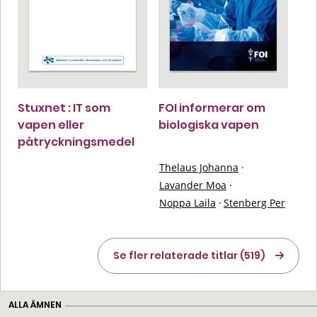
Stuxnet : IT som
FOI informerar om
vapen eller
biologiska vapen
påtryckningsmedel
Thelaus Johanna
·
Lavander Moa
·
Noppa Laila
·
Stenberg Per
Se fler relaterade titlar (519)
ALLA ÄMNEN