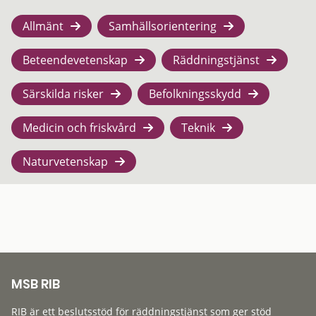
Allmänt
Samhällsorientering
Beteendevetenskap
Räddningstjänst
Särskilda risker
Befolkningsskydd
Medicin och friskvård
Teknik
Naturvetenskap
MSB RIB
RIB är ett beslutsstöd för räddningstjänst som ger stöd