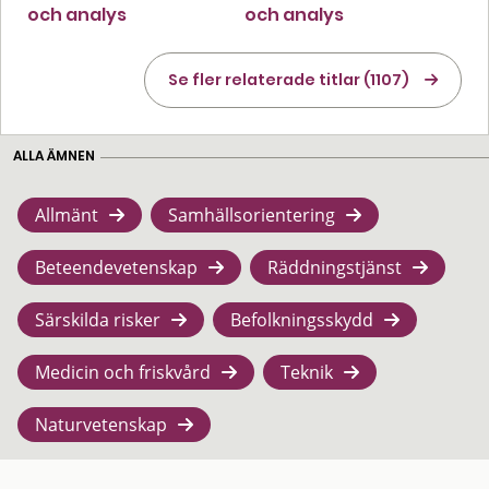
och analys
och analys
Se fler relaterade titlar (1107)
ALLA ÄMNEN
Allmänt
Samhällsorientering
Beteendevetenskap
Räddningstjänst
Särskilda risker
Befolkningsskydd
Medicin och friskvård
Teknik
Naturvetenskap