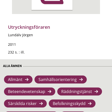
Utryckningsföraren
Lundälv Jörgen
2011
232 s. : ill.
ALLA ÄMNEN
Allmänt
Samhällsorientering
Beteendevetenskap
Räddningstjänst
Särskilda risker
Befolkningsskydd