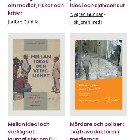
om medier, risker och
ideal och självcensur
kriser
Nygren Gunnar
·
Jarlbro Gunilla
Hök Jöran [red]
Mellan ideal och
Mördare och poliser :
verklighet :
två huvudaktörer i
journalister om EU-
mediernas