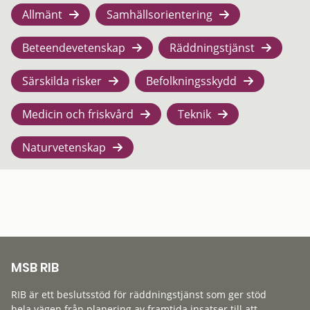
Allmänt
Samhällsorientering
Beteendevetenskap
Räddningstjänst
Särskilda risker
Befolkningsskydd
Medicin och friskvård
Teknik
Naturvetenskap
MSB RIB
RIB är ett beslutsstöd för räddningstjänst som ger stöd
hela vägen från planering av framtida insatser till att