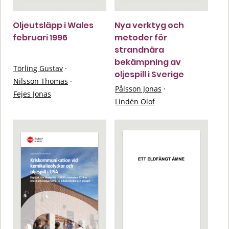
Oljeutsläpp i Wales
Nya verktyg och
februari 1996
metoder för
strandnära
bekämpning av
Törling Gustav
·
oljespill i Sverige
Nilsson Thomas
·
Pålsson Jonas
·
Fejes Jonas
Lindén Olof