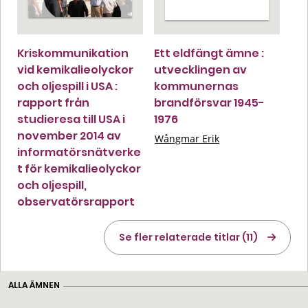
Kriskommunikation
Ett eldfängt ämne :
vid kemikalieolyckor
utvecklingen av
och oljespill i USA :
kommunernas
rapport från
brandförsvar 1945-
studieresa till USA i
1976
november 2014 av
Wångmar Erik
informatörsnätverke
t för kemikalieolyckor
och oljespill,
observatörsrapport
Se fler relaterade titlar (11)
ALLA ÄMNEN