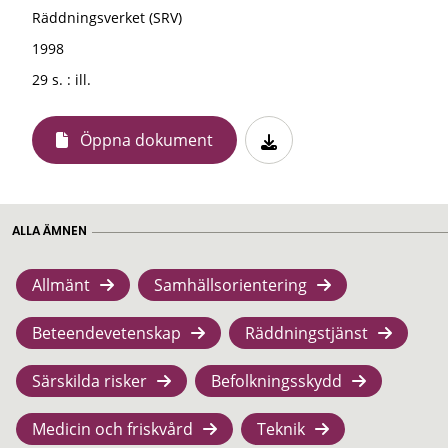
Räddningsverket (SRV)
1998
29 s. : ill.
Öppna dokument
ALLA ÄMNEN
Allmänt
Samhällsorientering
Beteendevetenskap
Räddningstjänst
Särskilda risker
Befolkningsskydd
Medicin och friskvård
Teknik