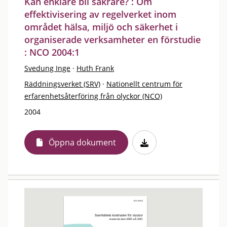
Kan enklare bli säkrare? : Om
effektivisering av regelverket inom
området hälsa, miljö och säkerhet i
organiserade verksamheter en förstudie
: NCO 2004:1
Svedung Inge
·
Huth Frank
Räddningsverket (SRV)
·
Nationellt centrum för
erfarenhetsåterföring från olyckor (NCO)
2004
Öppna dokument