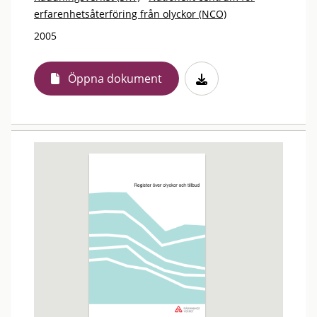
erfarenhetsåterföring från olyckor (NCO)
2005
Öppna dokument