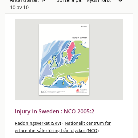
Antal träffar: 1-
Sortera på:
10 av 10
Injury in Sweden : NCO 2005:2
Räddningsverket (SRV)
·
Nationellt centrum för
erfarenhetsåterföring från olyckor (NCO)