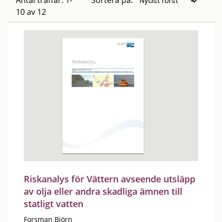
Antal träffar: 1-
Sortera på:
10 av 12
Riskanalys för Vättern avseende utsläpp
av olja eller andra skadliga ämnen till
statligt vatten
Forsman Björn