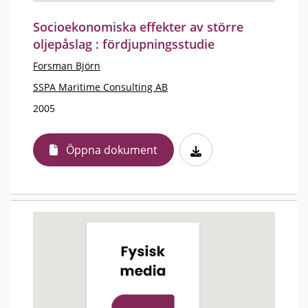
Socioekonomiska effekter av större
oljepåslag : fördjupningsstudie
Forsman Björn
SSPA Maritime Consulting AB
2005
Öppna dokument