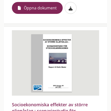
Öppna dokument
Socioekonomiska effekter av större
oljepåslag : scenariostudie för