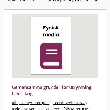
Antal träffar: 2
Sortera på:
Gemensamma grunder för utrymning
fred - krig
Rikspolisstyrelsen (RPS)
·
Socialstyrelsen (SoS)
·
Räddningsverket (SRV)
·
Överbefälhavaren (ÖB)
·