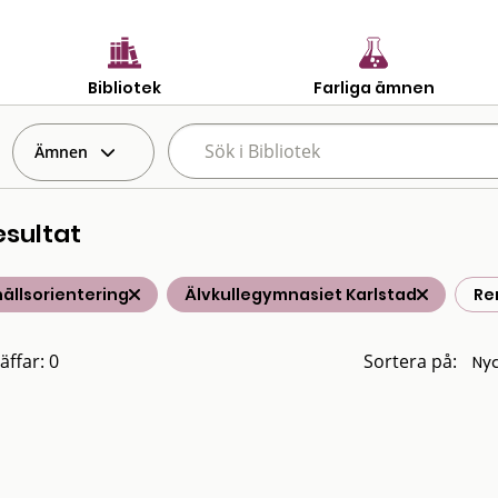
Bibliotek
Farliga ämnen
Ämnen
esultat
ällsorientering
Älvkullegymnasiet Karlstad
Ren
äffar: 0
Sortera på: