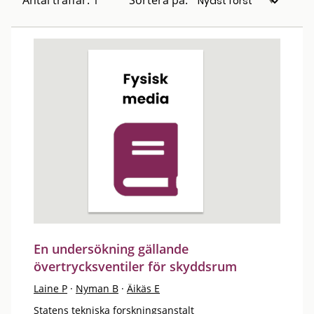
Antal träffar: 1
Sortera på:
En undersökning gällande
övertrycksventiler för skyddsrum
Laine P
·
Nyman B
·
Äikäs E
Statens tekniska forskningsanstalt