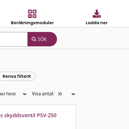
Beräkningsmoduler
Ladda ner
Rensa filter
Visa antal:
s skyddsventil PSV-250