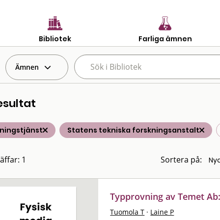
Bibliotek
Farliga ämnen
Ämnen
esultat
ningstjänst
Statens tekniska forskningsanstalt
äffar: 1
Sortera på:
Typprovning av Temet Ab:
Tuomola T
·
Laine P