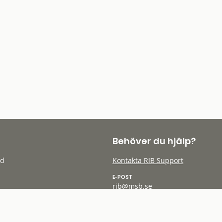
Behöver du hjälp?
öd
Kontakta RIB Support
E-POST
rib@msb.se