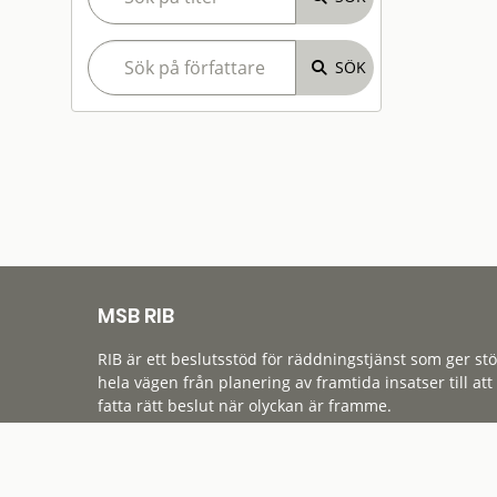
MSB RIB
RIB är ett beslutsstöd för räddningstjänst som ger st
hela vägen från planering av framtida insatser till att
fatta rätt beslut när olyckan är framme.
Tillgänglighet
Cookies