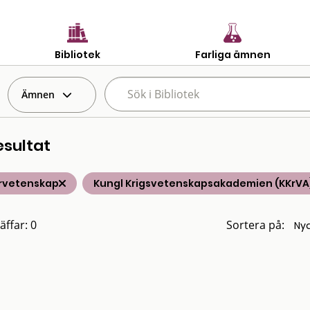
Bibliotek
Farliga ämnen
Ämnen
esultat
rvetenskap
Kungl Krigsvetenskapsakademien (KKrVA
äffar: 0
Sortera på: