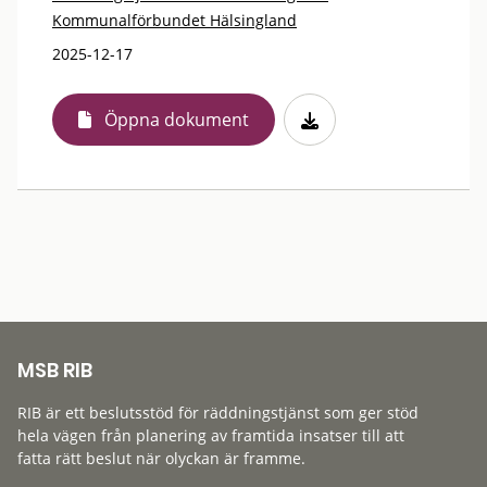
Kommunalförbundet Hälsingland
2025-12-17
Öppna dokument
MSB RIB
RIB är ett beslutsstöd för räddningstjänst som ger stöd
hela vägen från planering av framtida insatser till att
fatta rätt beslut när olyckan är framme.