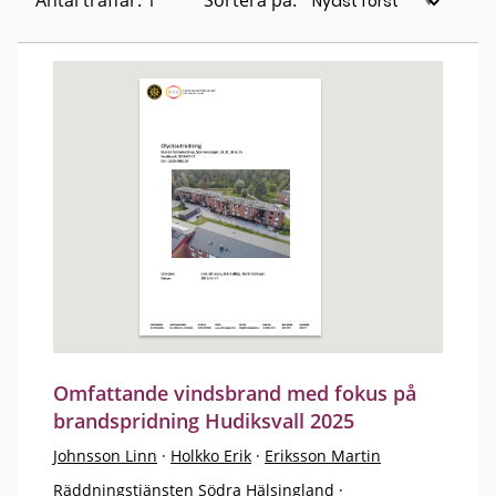
Antal träffar: 1
Sortera på:
Omfattande vindsbrand med fokus på
brandspridning Hudiksvall 2025
Johnsson Linn
·
Holkko Erik
·
Eriksson Martin
Räddningstjänsten Södra Hälsingland
·