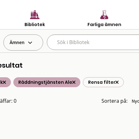
Bibliotek
Farliga ämnen
Ämnen
esultat
ik
Räddningstjänsten Ale
Rensa filter
äffar: 0
Sortera på: