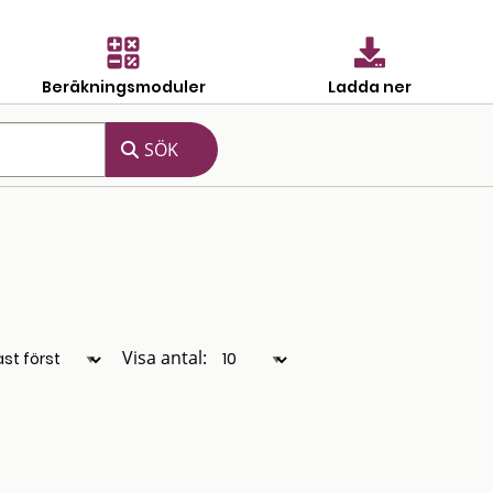
Beräkningsmoduler
Ladda ner
Visa antal: