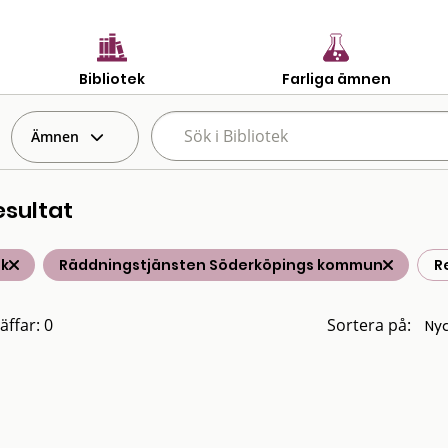
Bibliotek
Farliga ämnen
Ämnen
esultat
ik
Räddningstjänsten Söderköpings kommun
R
äffar: 0
Sortera på: