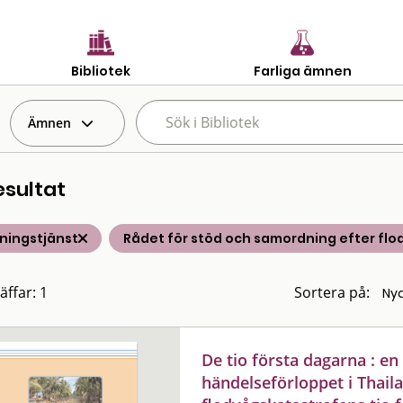
Bibliotek
Farliga ämnen
Ämnen
esultat
ningstjänst
Rådet för stöd och samordning efter fl
äffar: 1
Sortera på:
De tio första dagarna : en
händelseförloppet i Thail