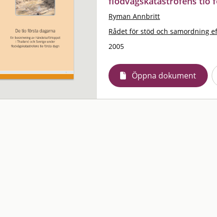
flodvågskatastrofens tio 
Ryman Annbritt
Rådet för stöd och samordning ef
2005
Öppna dokument