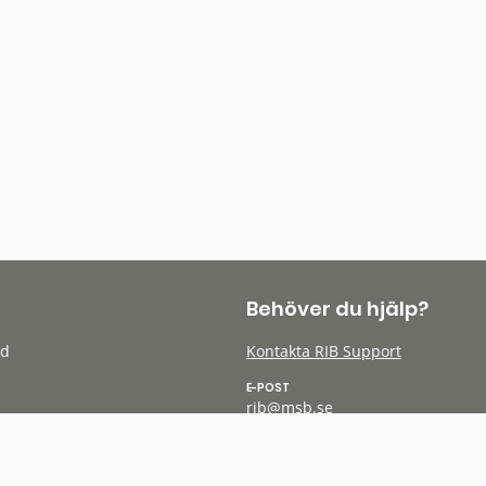
Behöver du hjälp?
öd
Kontakta RIB Support
E-POST
rib@msb.se