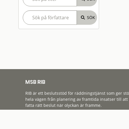
MSB RIB
RIB är ett beslutsstöd för räddningstjänst som ger st
hela vägen från planering av framtida insatser till att
fatta rätt beslut när olyckan är framme.
Tillgänglighet
Cookies