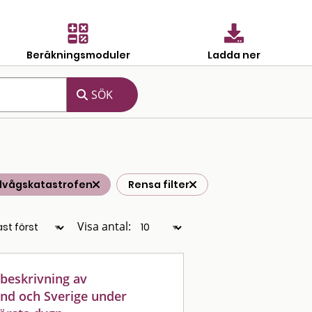
Beräkningsmoduler
Ladda ner
odvågskatastrofen
Rensa filter
Visa antal:
 beskrivning av
and och Sverige under