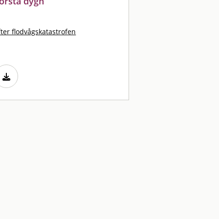
första dygn
ter flodvågskatastrofen