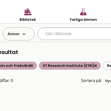
Bibliotek
Farliga ämnen
Ämnen
esultat
in och friskvård
IIT Research Institute (IITRI)
Re
äffar: 0
Sortera på: