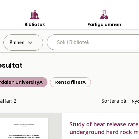
Bibliotek
Farliga ämnen
Ämnen
esultat
dalen University
Rensa filter
äffar: 2
Sortera på:
Study of heat release rate
underground hard rock m