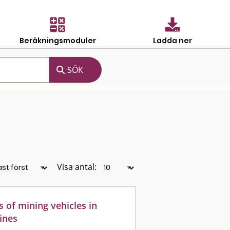
Beräkningsmoduler
Ladda ner
Visa antal:
s of mining vehicles in
ines