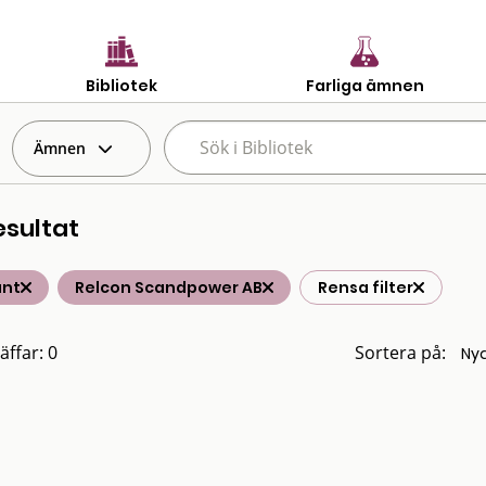
Bibliotek
Farliga ämnen
Ämnen
esultat
änt
Relcon Scandpower AB
Rensa filter
äffar: 0
Sortera på: