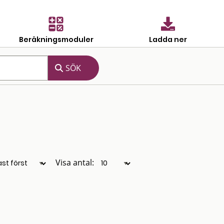
Beräkningsmoduler
Ladda ner
Visa antal: