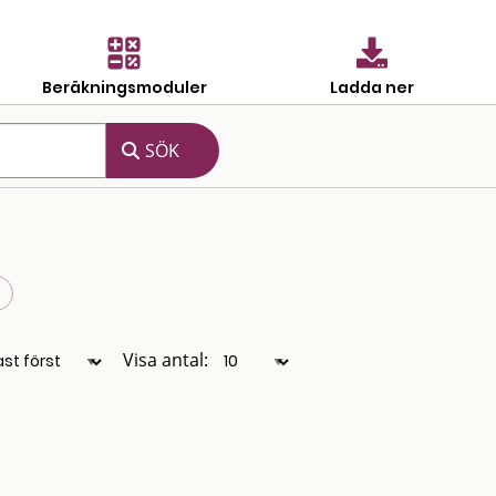
Beräkningsmoduler
Ladda ner
Visa antal: