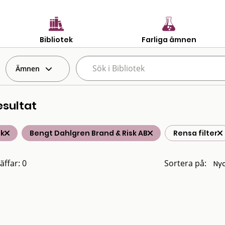
Bibliotek
Farliga ämnen
Ämnen
esultat
ik
Bengt Dahlgren Brand & Risk AB
Rensa filter
äffar: 0
Sortera på: