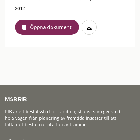
2012
Öppna dokument
MSB RIB
RIB är ett beslutsstöd för räddningstjänst som ger stöd
hela vägen från planering av framtida insatser till att
fatta rätt beslut när olyckan är framme.