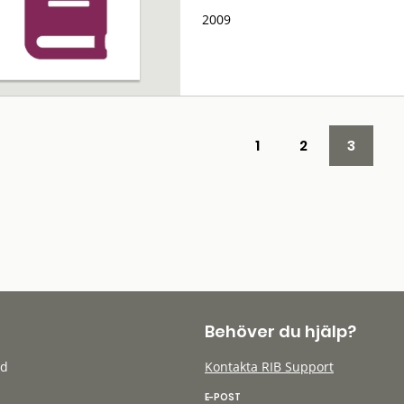
2009
1
2
3
Behöver du hjälp?
öd
Kontakta RIB Support
E-POST