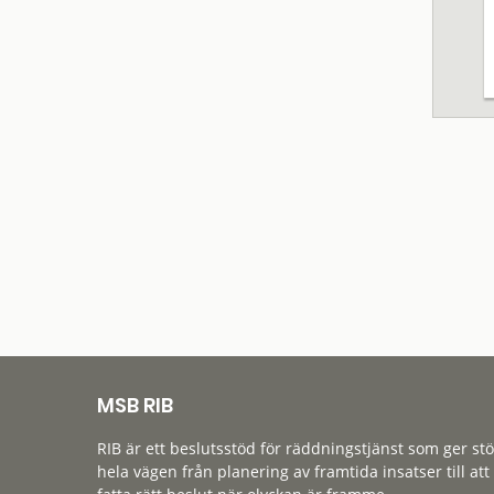
MSB RIB
RIB är ett beslutsstöd för räddningstjänst som ger st
hela vägen från planering av framtida insatser till att