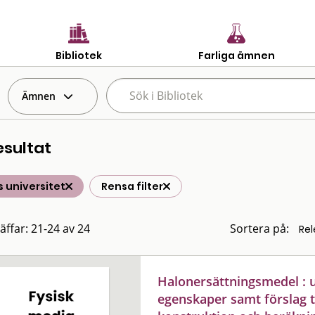
Bibliotek
Farliga ämnen
Ämnen
esultat
 universitet
Rensa filter
räffar: 21-24 av 24
Sortera på:
Halonersättningsmedel : u
egenskaper samt förslag t