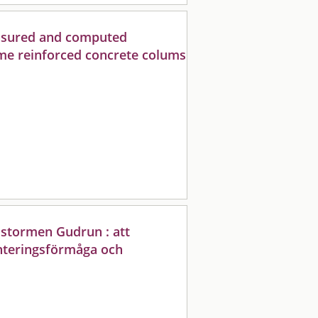
sured and computed
ome reinforced concrete colums
 stormen Gudrun : att
anteringsförmåga och