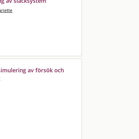
ng av släcksystem
riette
simulering av försök och
g