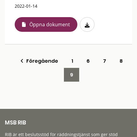
2022-01-14
Öppna dokument
Föregående
1
6
7
8
9
MSB RIB
RIB är ett beslutsstöd för räddningstjänst som ger stöd