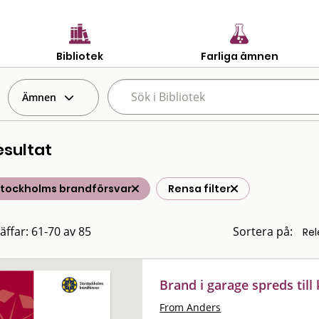
Bibliotek
Farliga ämnen
Ämnen
esultat
stockholms brandförsvar
Rensa filter
räffar: 61-70 av 85
Sortera på:
Brand i garage spreds til
From Anders