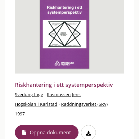
Riskhantering i ett systemperspektiv
Svedung Inge
·
Rasmussen Jens
Högskolan i Karlstad
·
Räddningsverket (SRV)
1997
Öppna dokument