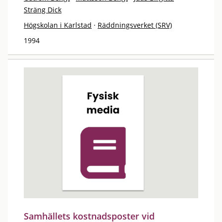
Sträng Dick
Högskolan i Karlstad
·
Räddningsverket (SRV)
1994
Samhällets kostnadsposter vid