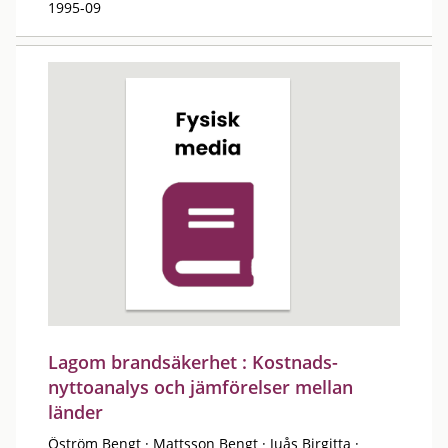
1995-09
Lagom brandsäkerhet : Kostnads-
nyttoanalys och jämförelser mellan
länder
Öström Bengt
·
Mattsson Bengt
·
Juås Birgitta
·