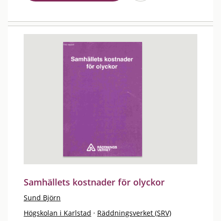
Samhällets kostnader för olyckor
Sund Björn
Högskolan i Karlstad
·
Räddningsverket (SRV)