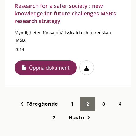
Research for a safer society : new
knowledge for future challenges MSB’s
research strategy
Myndigheten för samhällsskydd och beredskap
(MSB)
2014
Öppna dokument
Föregående
1
2
3
4
7
Nästa