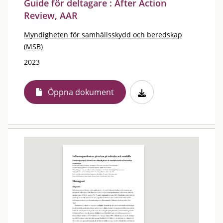
Guide för deltagare : After Action
Review, AAR
Myndigheten för samhällsskydd och beredskap
(MSB)
2023
Öppna dokument