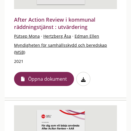
After Action Review i kommunal
räddningstjänst : utvärdering
Pütsep Mona
·
Hertzberg Åsa
·
Edman Ellen
Myndigheten för samhällsskydd och beredskap
(MSB)
2021
Öppna dokument