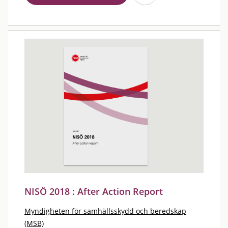
NISÖ 2018 : After Action Report
Myndigheten för samhällsskydd och beredskap
(MSB)