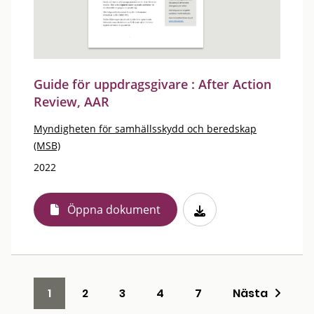
Guide för uppdragsgivare : After Action
Review, AAR
Myndigheten för samhällsskydd och beredskap
(MSB)
2022
Öppna dokument
1
2
3
4
7
Nästa