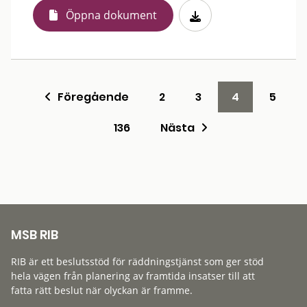
Öppna dokument
Föregående
2
3
4
5
136
Nästa
MSB RIB
RIB är ett beslutsstöd för räddningstjänst som ger stöd
hela vägen från planering av framtida insatser till att
fatta rätt beslut när olyckan är framme.