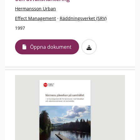
Hermansson Urban
Effect Management
·
Räddningsverket (SRV)
1997
Öppna dokument