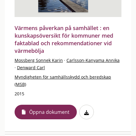
Värmens påverkan på samhället : en
kunskapsöversikt för kommuner med
faktablad och rekommendationer vid
värmebölja
Mossberg Sonnek Karin
·
Carlsson-Kanyama Annika
·
Denward Carl
Myndigheten för samhällsskydd och beredskap
(MSB)
2015
Öppna dokument