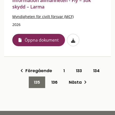
information allmänheten - Fly – Sök
skydd – Larma
Myndigheten för civilt försvar (MCF)
2026
Öppna dokument
Föregående
1
133
134
135
136
Nästa