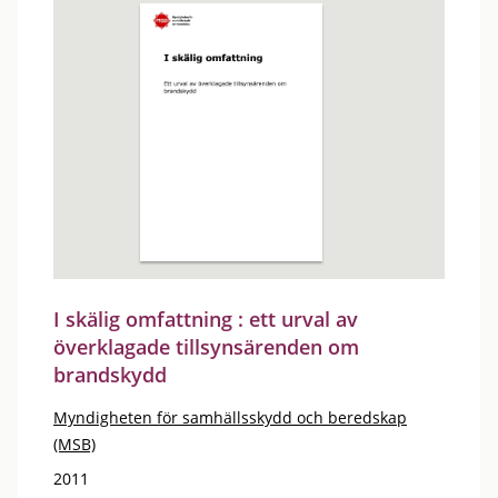
I skälig omfattning : ett urval av
överklagade tillsynsärenden om
brandskydd
Myndigheten för samhällsskydd och beredskap
(MSB)
2011