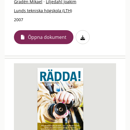
Gradén Mikael
·
Liljedahl Joakim
Lunds tekniska högskola (LTH)
2007
Öppna dokument