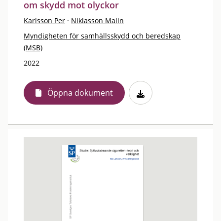
om skydd mot olyckor
Karlsson Per
·
Niklasson Malin
Myndigheten för samhällsskydd och beredskap
(MSB)
2022
Öppna dokument