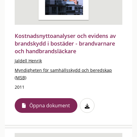
Kostnadsnyttoanalyser och evidens av
brandskydd i bostäder - brandvarnare
och handbrandsläckare
Jaldell Henrik
Myndigheten för samhällsskydd och beredskap
(MSB)
2011
Öppna dokument