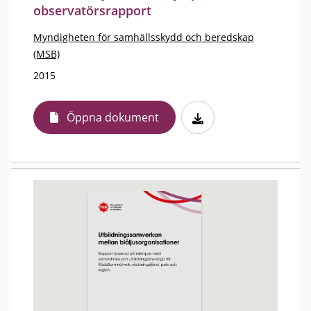
observatörsrapport
Myndigheten för samhällsskydd och beredskap
(MSB)
2015
Öppna dokument