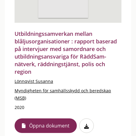
Utbildningssamverkan mellan
blåljusorganisationer : rapport baserad
på intervjuer med samordnare och
utbildningsansvariga för RäddSam-
nätverk, räddningstjänst, polis och
region
Lönnqvist Susanna
Myndigheten för samhällsskydd och beredskap
(MSB)
2020
Öppna dokument