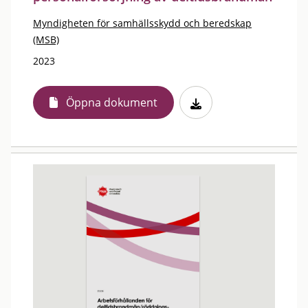
Myndigheten för samhällsskydd och beredskap
(MSB)
2023
Öppna dokument