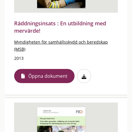
Räddningsinsats : En utbildning med
mervärde!
Myndigheten för samhällsskydd och beredskap
(MSB)
2013
Öppna dokument