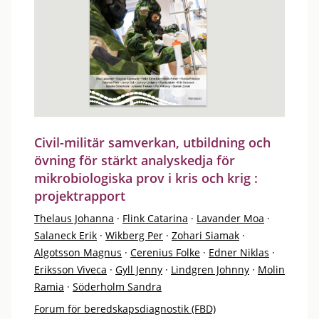
Civil-militär samverkan, utbildning och
övning för stärkt analyskedja för
mikrobiologiska prov i kris och krig :
projektrapport
Thelaus Johanna
·
Flink Catarina
·
Lavander Moa
·
Salaneck Erik
·
Wikberg Per
·
Zohari Siamak
·
Algotsson Magnus
·
Cerenius Folke
·
Edner Niklas
·
Eriksson Viveca
·
Gyll Jenny
·
Lindgren Johnny
·
Molin
Ramia
·
Söderholm Sandra
Forum för beredskapsdiagnostik (FBD)