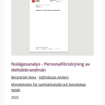
Nulägesanalys - Personalförsörjning av
deltidsbrandmän
Bergström Nina
·
Sigfridsson Anders
Myndigheten för samhällsskydd och beredskap
(MSB)
2022