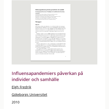
Influensapandemiers påverkan på
individer och samhälle
Elgh Fredrik
Göteborgs Universitet
2010