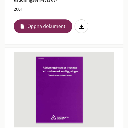
Räddningsverket (SRV)
2001
Öppna dokument