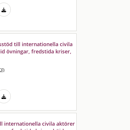
töd till internationella civila
id övningar, fredstida kriser,
CF)
ll internationella civila aktörer