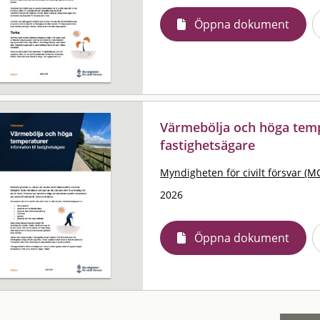
Öppna dokument
Värmebölja och höga tempe
fastighetsägare
Myndigheten för civilt försvar (M
2026
Öppna dokument