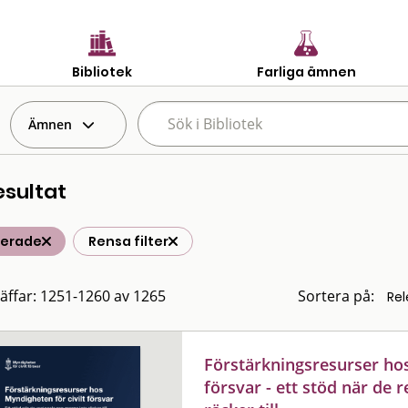
Bibliotek
Farliga ämnen
Ämnen
esultat
terade
Rensa filter
räffar: 1251-1260 av 1265
Sortera på:
Förstärkningsresurser hos
försvar - ett stöd när de 