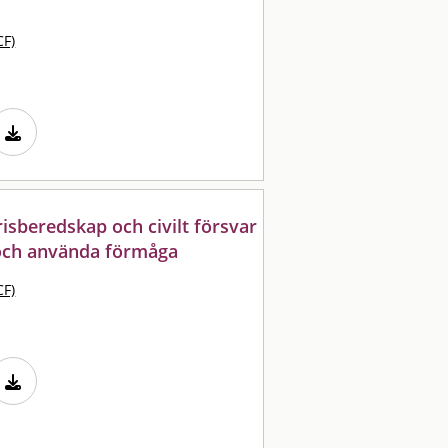
CF)
risberedskap och civilt försvar
 och använda förmåga
CF)