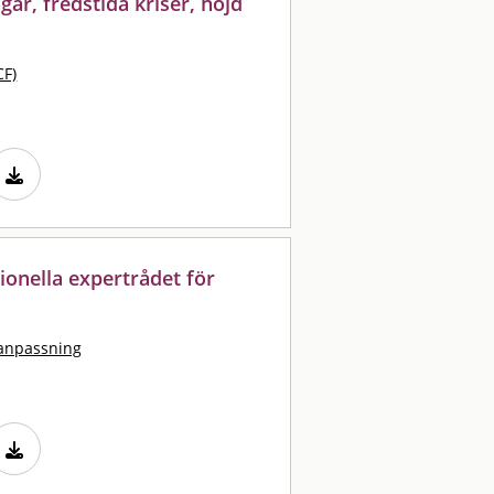
gar, fredstida kriser, höjd
CF)
ionella expertrådet för
tanpassning