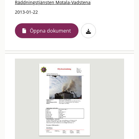
Räddningstjänsten Motala-Vadstena
2013-01-22
Öppna dokument