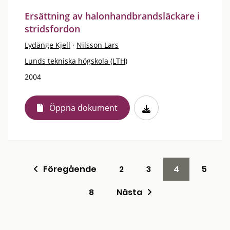
Ersättning av halonhandbrandsläckare i
stridsfordon
Lydänge Kjell
·
Nilsson Lars
Lunds tekniska högskola (LTH)
2004
Öppna dokument
Föregående
2
3
4
5
8
Nästa