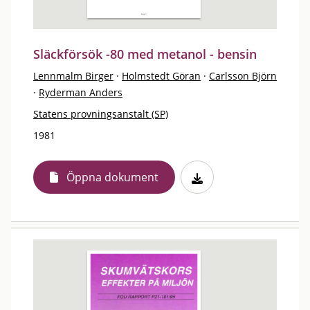
Släckförsök -80 med metanol - bensin
Lennmalm Birger
·
Holmstedt Göran
·
Carlsson Björn
·
Ryderman Anders
Statens provningsanstalt (SP)
1981
Öppna dokument