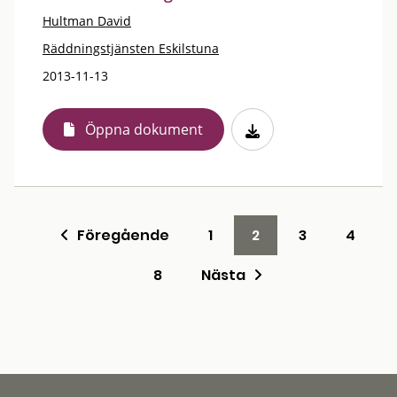
Hultman David
Räddningstjänsten Eskilstuna
2013-11-13
Öppna dokument
Föregående
1
2
3
4
8
Nästa