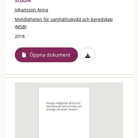
studie
Johansson Anna
Myndigheten för samhällsskydd och beredskap
(MSB)
2018
Öppna dokument