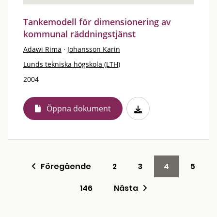
Tankemodell för dimensionering av
kommunal räddningstjänst
Adawi Rima
·
Johansson Karin
Lunds tekniska högskola (LTH)
2004
Öppna dokument
Föregående
2
3
4
5
146
Nästa