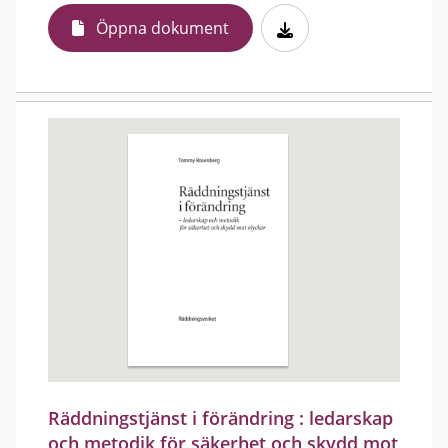
Öppna dokument
Räddningstjänst i förändring : ledarskap
och metodik för säkerhet och skydd mot