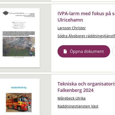
IVPA-larm med fokus på s
Ulricehamn
Larsson Christer
Södra Älvsborgs räddningstjänst
Öppna dokument
Tekniska och organisator
Falkenberg 2024
Mårebeck Ulrika
Räddningstjänsten Väst