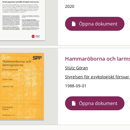
2020
Öppna dokument
Hammaröborna och larms
Stütz Göran
Styrelsen för psykologiskt försvar
1988-09-01
Öppna dokument