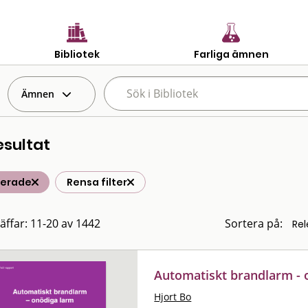
Bibliotek
Farliga ämnen
Ämnen
esultat
terade
Rensa filter
räffar: 11-20 av 1442
Sortera på:
Automatiskt brandlarm - o
Hjort Bo