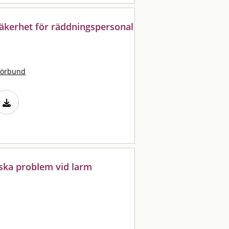
äkerhet för räddningspersonal
förbund
iska problem vid larm