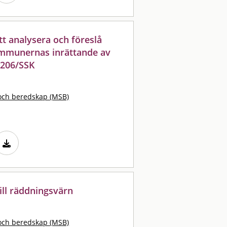
t analysera och föreslå
kommunernas inrättande av
2206/SSK
och beredskap (MSB)
ill räddningsvärn
och beredskap (MSB)