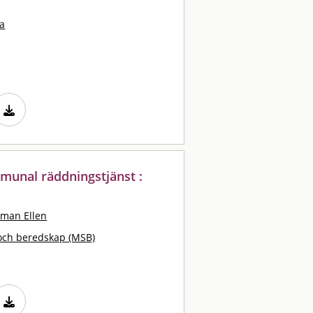
va
munal räddningstjänst :
man Ellen
och beredskap (MSB)