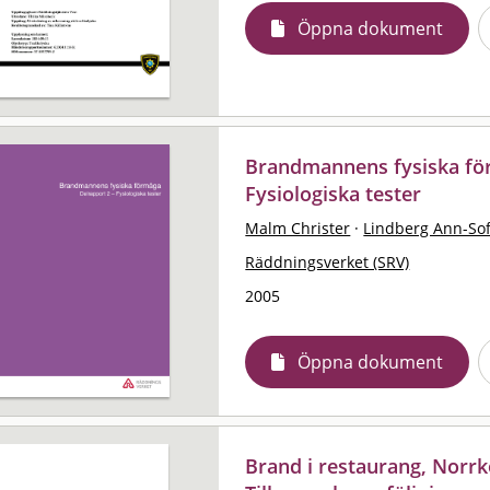
Öppna dokument
Brandmannens fysiska för
Fysiologiska tester
Malm Christer
·
Lindberg Ann-Sof
Räddningsverket (SRV)
2005
Öppna dokument
Brand i restaurang, Norr