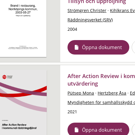
Tillsyn och uppföljning
Strömgren Christer
·
Kihlkrans E
Räddningsverket (SRV)
2004
Öppna dokument
After Action Review i kom
utvärdering
Pütsep Mona
·
Hertzberg Åsa
·
Ed
Myndigheten för samhällsskydd 
2021
Öppna dokument