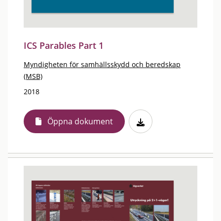
ICS Parables Part 1
Myndigheten för samhällsskydd och beredskap
(MSB)
2018
Öppna dokument