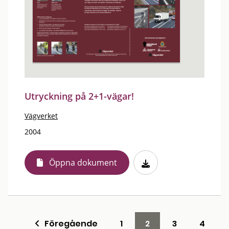
Utryckning på 2+1-vägar!
Vägverket
2004
Öppna dokument
Föregående
1
2
3
4