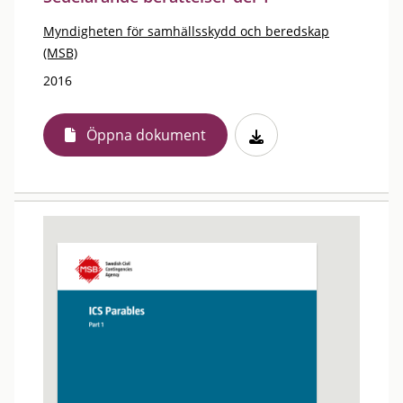
Myndigheten för samhällsskydd och beredskap
(MSB)
2016
Öppna dokument