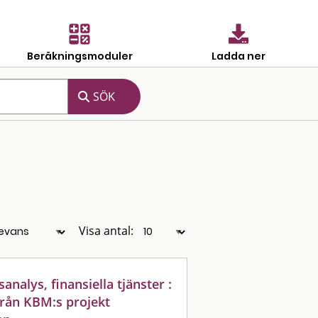
Beräkningsmoduler
Ladda ner
Visa antal:
nalys, finansiella tjänster :
 från KBM:s projekt