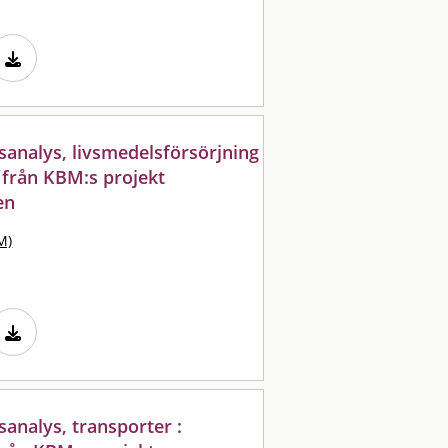
analys, livsmedelsförsörjning
l från KBM:s projekt
en
M)
analys, transporter :