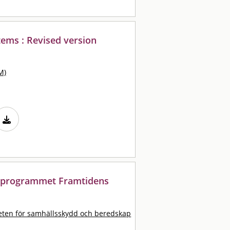
tems : Revised version
M)
gsprogrammet Framtidens
ten för samhällsskydd och beredskap