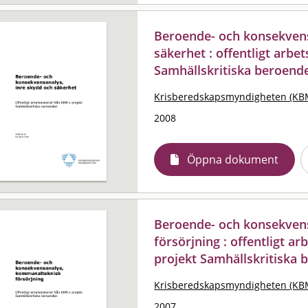
Beroende- och konsekvens
säkerhet : offentligt arbe
Samhällskritiska beroend
Krisberedskapsmyndigheten (KB
2008
Öppna dokument
Beroende- och konsekven
försörjning : offentligt a
projekt Samhällskritiska
Krisberedskapsmyndigheten (KB
2007