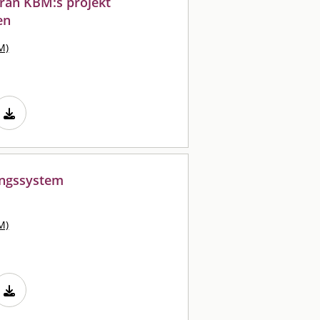
 från KBM:s projekt
en
M)
ingssystem
M)