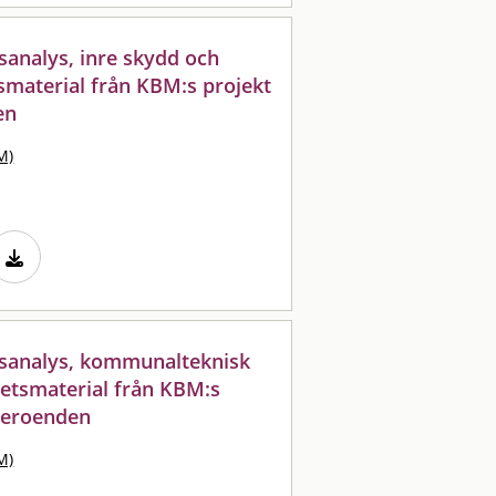
analys, inre skydd och
tsmaterial från KBM:s projekt
en
M)
sanalys, kommunalteknisk
rbetsmaterial från KBM:s
 beroenden
M)