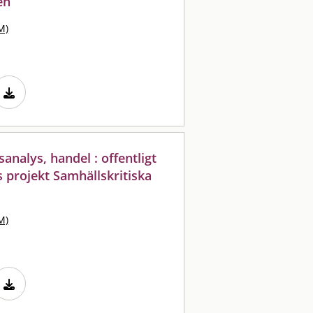
en
M)
nalys, handel : offentligt
 projekt Samhällskritiska
M)