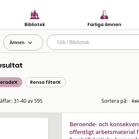
Bibliotek
Farliga ämnen
Ämnen
esultat
terade
Rensa filter
räffar: 31-40 av 595
Sortera på:
Beroende- och konsekvensa
offentligt arbetsmaterial