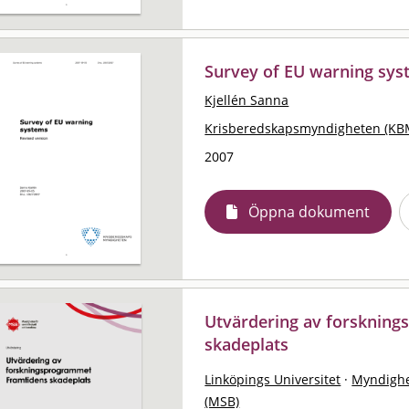
Survey of EU warning sys
Kjellén Sanna
Krisberedskapsmyndigheten (KB
2007
Öppna dokument
Utvärdering av forsknin
skadeplats
Linköpings Universitet
·
Myndighe
(MSB)